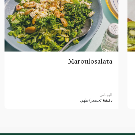
Maroulosalata
اليوناني
دقيقة
تحضير/طهي