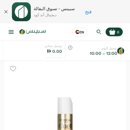
سبينس - تسوق البقالة
فتح
ديجيتال آند كود
EN
0
توصيل مجاني
عر
EN
اللغة
توصيل اليوم
0.00
10:00 – 12:00
UAE
KSA