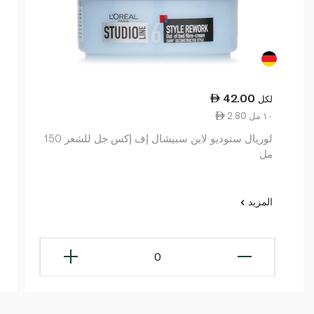
42.00
لكل
2.80 ١٠ مل
لوريال ستوديو لاين سبيشال إف إكس جل للشعر 150
مل
المزيد
0