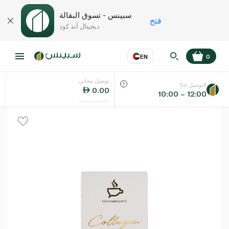
سبينس - تسوق البقالة
فتح
ديجيتال آند كود
EN
0
توصيل مجاني
عر
EN
اللغة
التوصيل غدًا
0.00
10:00 – 12:00
UAE
KSA