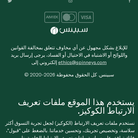
للإبلاغ بشكل مجهول عن أي مخاوف تتعلق بمخالفة القوانين
واللوائح أو الاشتباه في الاحتيال أو الفساد، يرجى إرسال بريد
ethics@spinneys.com
إلكتروني إلى
© 2020-2026 سبينس. كل الحقوق محفوظة
يستخدم هذا الموقع ملفات تعريف
الارتباط الكوكيز.
نستخدم ملفات تعريف الارتباط (الكوكيز) لجعل تجربة التسوق أكثر
سلاسة، وتخصيص تجربتك، وتحسين خدماتنا. بالضغط على "قبول"،
فإنك توافق على
سياسة ملفات تعريف الارتباط
الخاصة بنا.