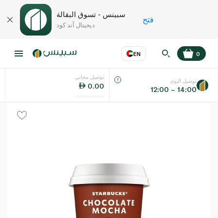
سبينس - تسوق البقالة
فتح
ديجيتال آند كود
EN
0
توصيل مجاني
عر
EN
اللغة
توصيل اليوم
0.00
12:00 – 14:00
UAE
KSA