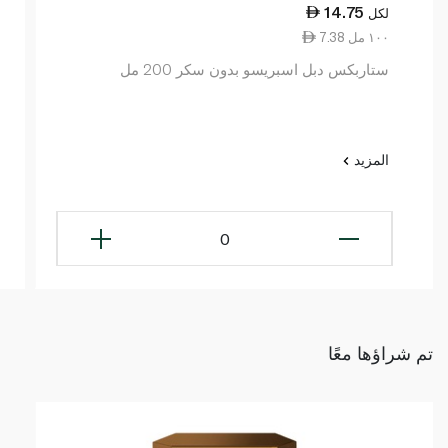
14.75
لكل
7.38 ١٠٠ مل
ستاربكس دبل اسبريسو بدون سكر 200 مل
المزيد
0
تم شراؤها معًا