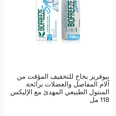
بيوفريز بخاخ للتخفيف المؤقت من
آلام المفاصل والعضلات برائحة
المنتول الطبيعي المهدئ مع الإليكس
118 مل