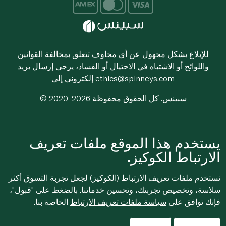
للإبلاغ بشكل مجهول عن أي مخاوف تتعلق بمخالفة القوانين
واللوائح أو الاشتباه في الاحتيال أو الفساد، يرجى إرسال بريد
ethics@spinneys.com
إلكتروني إلى
© 2020-2026 سبينس. كل الحقوق محفوظة
يستخدم هذا الموقع ملفات تعريف
الارتباط الكوكيز.
نستخدم ملفات تعريف الارتباط (الكوكيز) لجعل تجربة التسوق أكثر
سلاسة، وتخصيص تجربتك، وتحسين خدماتنا. بالضغط على "قبول"،
فإنك توافق على
سياسة ملفات تعريف الارتباط
الخاصة بنا.