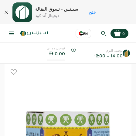
سبينس - تسوق البقالة
فتح
ديجيتال آند كود
EN
0
توصيل مجاني
عر
EN
اللغة
توصيل اليوم
0.00
12:00 – 14:00
UAE
KSA