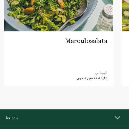
Maroulosalata
اليوناني
دقيقة
تحضير/طهي
نبذة عنا