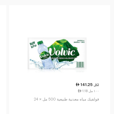
141.25
لكل
1.18 ١٠٠ مل
فولفيك مياه معدنية طبيعية 500 مل × 24