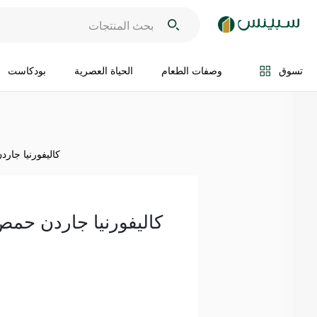
اضف الى السلة
تسوق
وصفات الطعام
الحياة العصرية
بودكاست
كاليفورنيا جاردن حم
كاليفورنيا جاردن حمص 400 غر