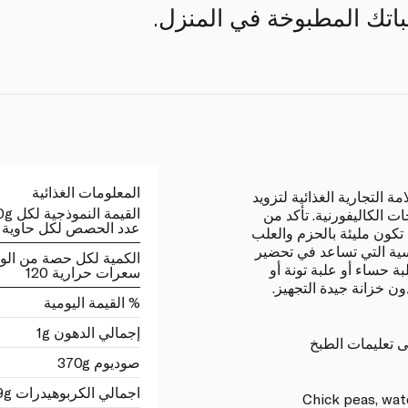
باتك المطبوخة في المنزل.
المعلومات الغذائية
ة التجارية الغذائية لتزويد
القيمة النموذجية لكل 100g
 الكاليفورنية. تأكد من
عدد الحصص لكل حاوية 3
 تكون مليئة بالحزم والعلب
سية التي تساعد في تحضير
الكمية لكل حصة من الو
بة حساء أو علبة تونة أو
سعرات حرارية 120
ون خزانة جيدة التجهيز.
% القيمة اليومية
إجمالي الدهون 1g
ى تعليمات الطبخ
صوديوم 370g
اجمالي الكربوهيدرات 19g
Chick peas, water