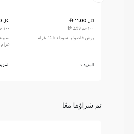
0
11.00
لكل
لكل
2.59 ١٠٠ جم
1.75 ١٠٠ جم
بوش فاصوليا سوداء 425 غرام
غرام
المزيد
المزي
تم شراؤها معًا