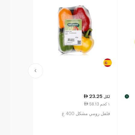
23.25
لكل
!
58.13 ١ كجم
فلفل رومي مشكل 400 غ