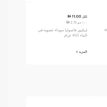
8.00
11.00
لكل
لكل
2.75 ١٠٠ جم
2.00 ١٠٠ جم
ي الماء 400
إبيكيور فاصوليا سوداء عضوية في
سبينس فوود حمص
الماء 400 غرام
المزيد
المزيد