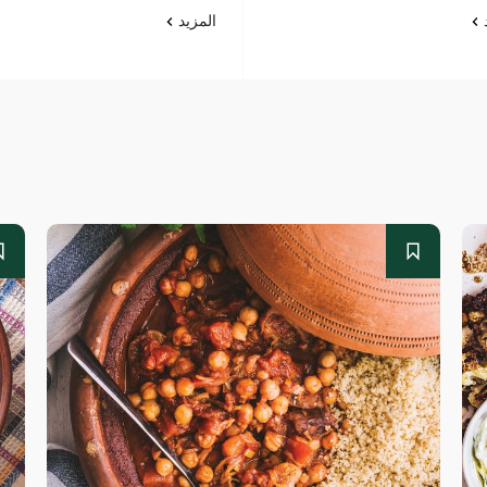
د
المزيد