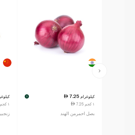
7.25
كيلوغرام
كيلوغر
!
7.25 ١ كجم
18.50 ١ كجم
بصل احمرمن الهند
زنجبي