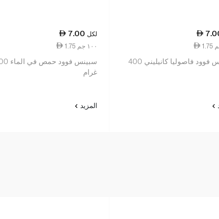
7.00
7.0
لكل
1.75 ١٠٠ جم
سبينس فوود فاصوليا كانيليني 400
سبينس فوود حمص ف
غرام
د
المزيد