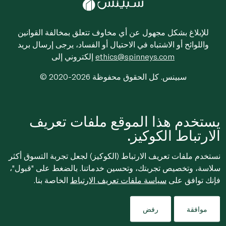
للإبلاغ بشكل مجهول عن أي مخاوف تتعلق بمخالفة القوانين
واللوائح أو الاشتباه في الاحتيال أو الفساد، يرجى إرسال بريد
ethics@spinneys.com
إلكتروني إلى
© 2020-2026 سبينس. كل الحقوق محفوظة
يستخدم هذا الموقع ملفات تعريف
الارتباط الكوكيز.
نستخدم ملفات تعريف الارتباط (الكوكيز) لجعل تجربة التسوق أكثر
سلاسة، وتخصيص تجربتك، وتحسين خدماتنا. بالضغط على "قبول"،
فإنك توافق على
سياسة ملفات تعريف الارتباط
الخاصة بنا.
موافقة
رفض