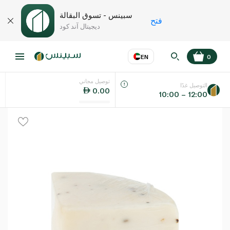
سبينس - تسوق البقالة
فتح
ديجيتال آند كود
EN
0
توصيل مجاني
عر
EN
اللغة
التوصيل غدًا
0.00
10:00 – 12:00
UAE
KSA