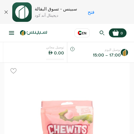
سبينس - تسوق البقالة
فتح
ديجيتال آند كود
EN
0
توصيل مجاني
عر
EN
اللغة
توصيل اليوم
0.00
15:00 – 17:00
UAE
KSA