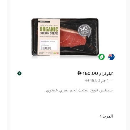
185.00
كيلوغرام
!
18.50 ١٠٠ جم
سبينس فوود ستيك لحم بقري عضوي
المزيد