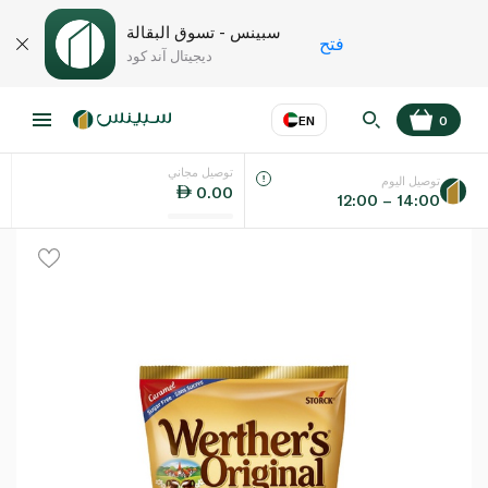
سبينس - تسوق البقالة
فتح
ديجيتال آند كود
EN
0
توصيل مجاني
عر
EN
اللغة
توصيل اليوم
0.00
12:00 – 14:00
UAE
KSA