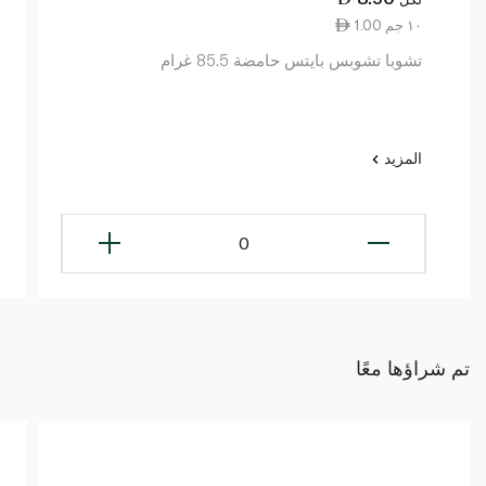
1.00 ١٠ جم
تشوبا تشوبس بايتس حامضة 85.5 غرام
المزيد
0
تم شراؤها معًا