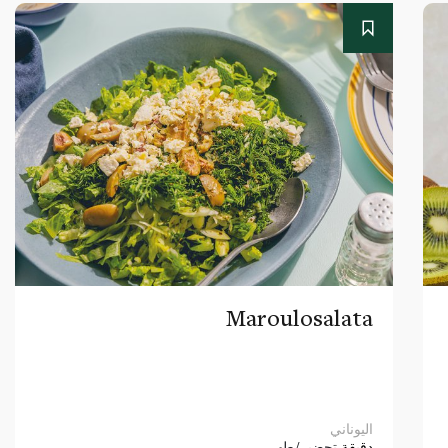
Maroulosalata
اليوناني
دقيقة
تحضير/طهي