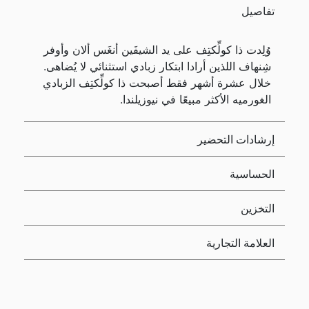
تفاصيل
وُلِدت ذا كولِّكتِف على يد الشيفَين أنغَس ألان وأوفر
شِنهاف اللذين أرادا ابتكار زبادي استثنائي لا يُضاهى.
خلال عشرة أشهر فقط أصبحت ذا كولِّكتِف الزبادي
الغورميه الأكثر مبيعًا في نيوزيلندا.
إرشادات التحضير
الحساسية
التخزين
العلامة التجارية