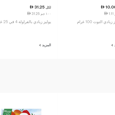
31.25
10.0
لكل
31.25 ١٠٠ جم
بادي التوت 100 غرام
يوليز زبادي بالفراولة 4 في 25 غرام
د
المزيد