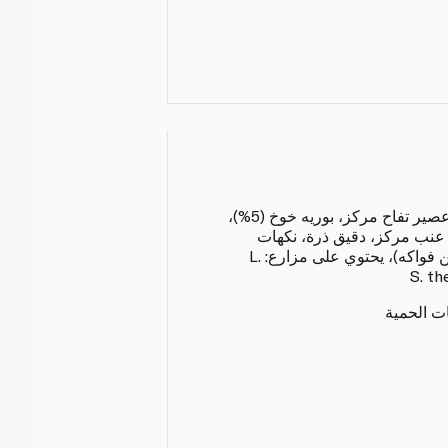
زبادي حي (حليب) (80%)، عصير تفاح مركز، بوريه خوخ (5%)،
%)، عصير عنب مركز، دقيق ذرة، نكهات
طبيعية، عامل تماسك (بكتين فواكه)، يحتوي على مزارع: L.
ات الحمية