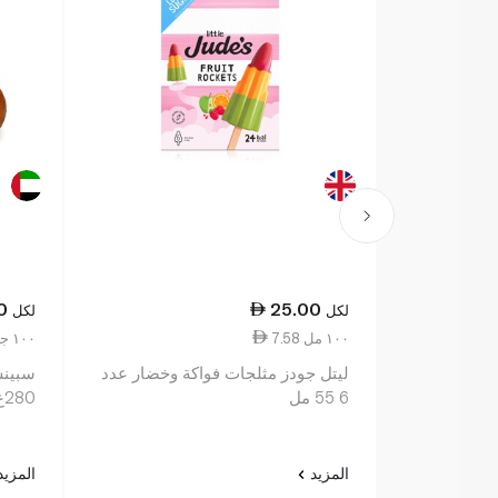
0
25.00
لكل
لكل
7.58 ١٠٠ مل
3.39 ١٠٠ جم
ليتل جودز مثلجات فواكة وخضار عدد
6 55 مل
280غ
المزيد
المزي