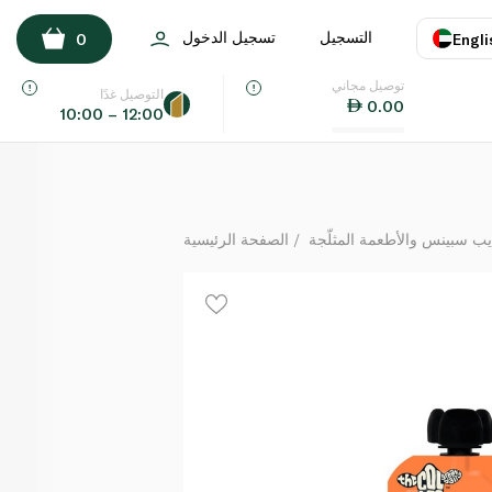
ذا كوليكتيف ساكيز زبادي بالخوخ والمشمش 100 غرام
التسجيل
تسجيل الدخول
0
Engli
لكل
توصيل مجاني
اللغة
E
التوصيل غدًا
0.00
10:00 – 12:00
UAE
KSA
يب سبينس والأطعمة المثلّجة
الصفحة الرئيسية