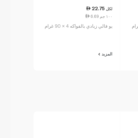
22.75
22.75
لكل
لكل
6.69 ١٠٠ جم
8.43 ١٠٠ جم
يو فالي زبادي بالفواكه 4 × 90 غرام
يو فالي فروما
الراسبري 45 غرام x6
المزيد
المزيد