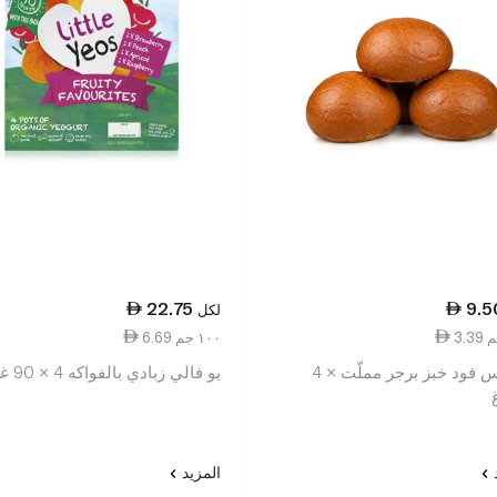
22.75
9.5
لكل
6.69 ١٠٠ جم
سبينس فود خبز برجر مملّت × 4
يو فالي زبادي بالفواكه 4 × 90 غرام
د
المزيد