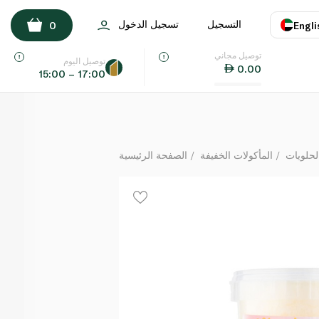
Cotton Cravings Mango Mania Gourmet Cotton Candy
التسجيل
تسجيل الدخول
0
Engli
لكل
توصيل مجاني
اللغة
E
توصيل اليوم
0.00
15:00 – 17:00
UAE
KSA
لحلويات
المأكولات الخفيفة
الصفحة الرئيسية