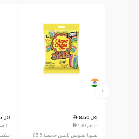
5
8.50
لكل
لكل
1.00 ١٠ جم
1.12 ١٠ جم
تشوبا تشوبس بايتس حامضة 85.5
سكيتلز 