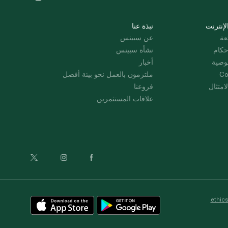
لإنترنت
نبذة عنا
عة
عن سبينس
حكام
نشأة سبينس
وصية
أخبار
Co
ملتزمون بالعمل نحو بيئة أفضل
امتثال
فروعنا
علاقات المستثمرين
ethic