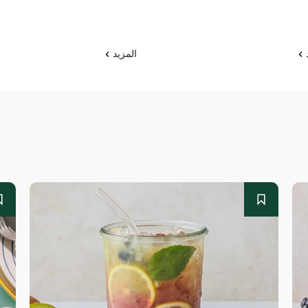
د
المزيد