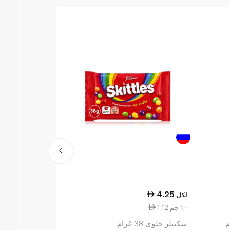
19.00
4.25
لكل
لكل
1.12 ١٠ جم
7.92 ١٠٠ جم
سكيتلز حلوى 38 غرام