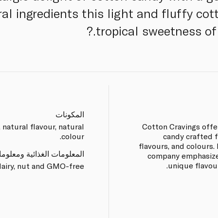
ral ingredients this light and fluffy co
tropical sweetness of
المكونات
 natural flavour, natural
?Cotton Cravings offe
colour.
candy crafted f
flavours, and colours.
المعلومات الغذائية ومعلوم
company emphasizes
unique flavour
dairy, nut and GMO-free.