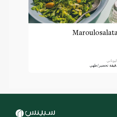
Maroulosalat
ليوناني
قيقة
تحضير/طهي