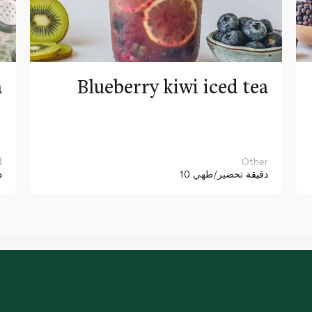
a
Blueberry kiwi iced tea
Other
ا
10 دقيقة
تحضير/طهي
د