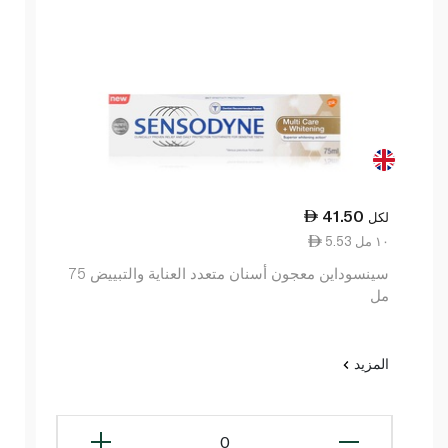
41.50
لكل
5.53 ١٠ مل
سينسوداين معجون أسنان متعدد العناية والتبييض 75
مل
المزيد
0