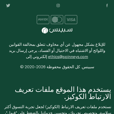
للإبلاغ بشكل مجهول عن أي مخاوف تتعلق بمخالفة القوانين
واللوائح أو الاشتباه في الاحتيال أو الفساد، يرجى إرسال بريد
ethics@spinneys.com
إلكتروني إلى
© 2020-2026 سبينس. كل الحقوق محفوظة
يستخدم هذا الموقع ملفات تعريف
الارتباط الكوكيز.
نستخدم ملفات تعريف الارتباط (الكوكيز) لجعل تجربة التسوق أكثر
سلاسة، وتخصيص تجربتك، وتحسين خدماتنا. بالضغط على "قبول"،