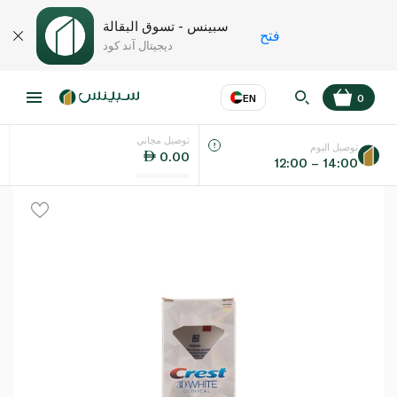
سبينس - تسوق البقالة
فتح
ديجيتال آند كود
EN
0
توصيل مجاني
عر
EN
اللغة
توصيل اليوم
0.00
12:00 – 14:00
UAE
KSA