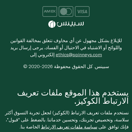
للإبلاغ بشكل مجهول عن أي مخاوف تتعلق بمخالفة القوانين
واللوائح أو الاشتباه في الاحتيال أو الفساد، يرجى إرسال بريد
ethics@spinneys.com
إلكتروني إلى
© 2020-2026 سبينس. كل الحقوق محفوظة
يستخدم هذا الموقع ملفات تعريف
الارتباط الكوكيز.
نستخدم ملفات تعريف الارتباط (الكوكيز) لجعل تجربة التسوق أكثر
سلاسة، وتخصيص تجربتك، وتحسين خدماتنا. بالضغط على "قبول"،
فإنك توافق على
سياسة ملفات تعريف الارتباط
الخاصة بنا.