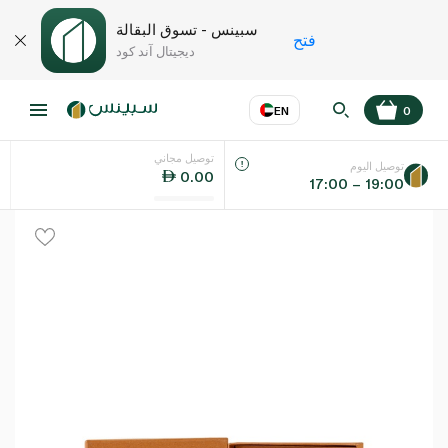
سبينس - تسوق البقالة
فتح
ديجيتال آند كود
EN
0
توصيل مجاني
عر
EN
اللغة
توصيل اليوم
0.00
17:00 – 19:00
UAE
KSA