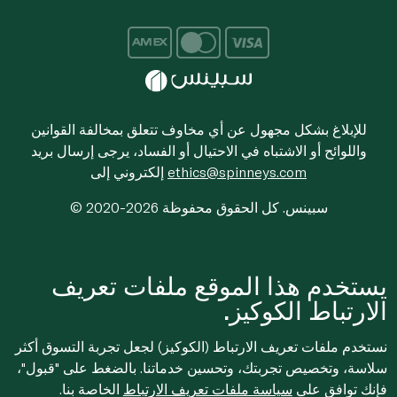
للإبلاغ بشكل مجهول عن أي مخاوف تتعلق بمخالفة القوانين
واللوائح أو الاشتباه في الاحتيال أو الفساد، يرجى إرسال بريد
ethics@spinneys.com
إلكتروني إلى
© 2020-2026 سبينس. كل الحقوق محفوظة
يستخدم هذا الموقع ملفات تعريف
الارتباط الكوكيز.
نستخدم ملفات تعريف الارتباط (الكوكيز) لجعل تجربة التسوق أكثر
سلاسة، وتخصيص تجربتك، وتحسين خدماتنا. بالضغط على "قبول"،
فإنك توافق على
سياسة ملفات تعريف الارتباط
الخاصة بنا.