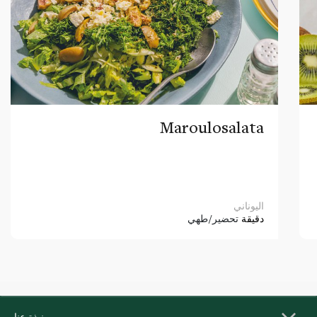
Maroulosalata
اليوناني
دقيقة
تحضير/طهي
نبذة عنا