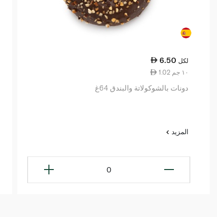
6.50
لكل
1.02 ١٠ جم
دونات بالشوكولاتة والبندق 64غ
المزيد
0