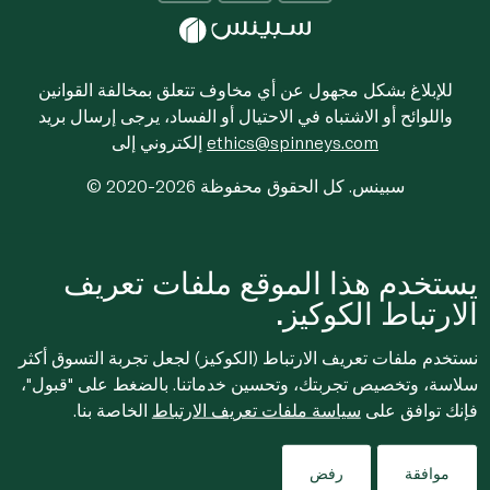
للإبلاغ بشكل مجهول عن أي مخاوف تتعلق بمخالفة القوانين
واللوائح أو الاشتباه في الاحتيال أو الفساد، يرجى إرسال بريد
ethics@spinneys.com
إلكتروني إلى
© 2020-2026 سبينس. كل الحقوق محفوظة
يستخدم هذا الموقع ملفات تعريف
الارتباط الكوكيز.
نستخدم ملفات تعريف الارتباط (الكوكيز) لجعل تجربة التسوق أكثر
سلاسة، وتخصيص تجربتك، وتحسين خدماتنا. بالضغط على "قبول"،
فإنك توافق على
سياسة ملفات تعريف الارتباط
الخاصة بنا.
موافقة
رفض