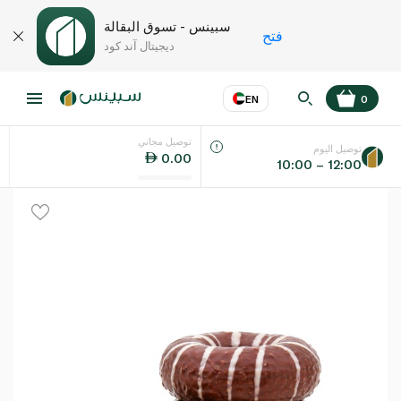
سبينس - تسوق البقالة
فتح
ديجيتال آند كود
EN
0
توصيل مجاني
عر
EN
اللغة
توصيل اليوم
0.00
10:00 – 12:00
UAE
KSA