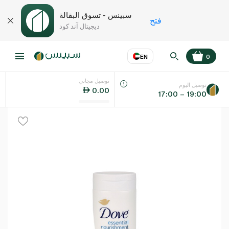
سبينس - تسوق البقالة
فتح
ديجيتال آند كود
EN
0
توصيل مجاني
عر
EN
اللغة
توصيل اليوم
0.00
17:00 – 19:00
UAE
KSA