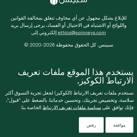
للإبلاغ بشكل مجهول عن أي مخاوف تتعلق بمخالفة القوانين
واللوائح أو الاشتباه في الاحتيال أو الفساد، يرجى إرسال بريد
ethics@spinneys.com
إلكتروني إلى
© 2020-2026 سبينس. كل الحقوق محفوظة
يستخدم هذا الموقع ملفات تعريف
الارتباط الكوكيز.
نستخدم ملفات تعريف الارتباط (الكوكيز) لجعل تجربة التسوق أكثر
سلاسة، وتخصيص تجربتك، وتحسين خدماتنا. بالضغط على "قبول"،
فإنك توافق على
سياسة ملفات تعريف الارتباط
الخاصة بنا.
موافقة
رفض