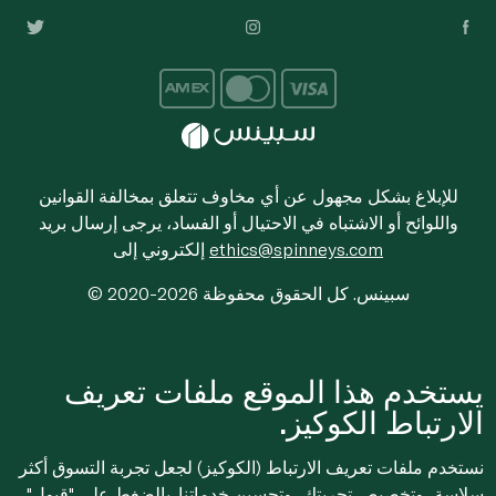
للإبلاغ بشكل مجهول عن أي مخاوف تتعلق بمخالفة القوانين
واللوائح أو الاشتباه في الاحتيال أو الفساد، يرجى إرسال بريد
ethics@spinneys.com
إلكتروني إلى
© 2020-2026 سبينس. كل الحقوق محفوظة
يستخدم هذا الموقع ملفات تعريف
الارتباط الكوكيز.
نستخدم ملفات تعريف الارتباط (الكوكيز) لجعل تجربة التسوق أكثر
سلاسة، وتخصيص تجربتك، وتحسين خدماتنا. بالضغط على "قبول"،