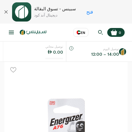
سبينس - تسوق البقالة
فتح
ديجيتال آند كود
EN
0
توصيل مجاني
عر
EN
اللغة
توصيل اليوم
0.00
12:00 – 14:00
UAE
KSA