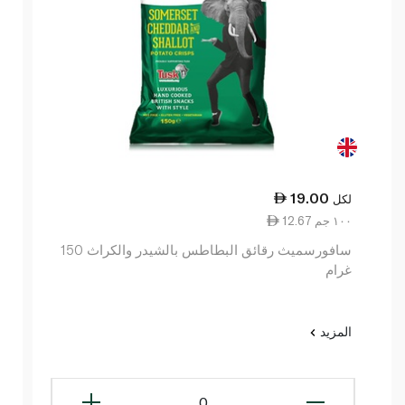
19.00
لكل
12.67 ١٠٠ جم
سافورسميث رقائق البطاطس بالشيدر والكراث 150
غرام
المزيد
0