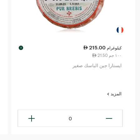
215.00
كيلوغرام
!
21.50 ١٠٠ جم
ايستارا جبن الباسك صغير
المزيد
0