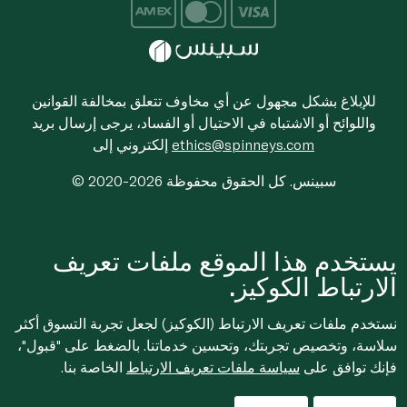
للإبلاغ بشكل مجهول عن أي مخاوف تتعلق بمخالفة القوانين
واللوائح أو الاشتباه في الاحتيال أو الفساد، يرجى إرسال بريد
ethics@spinneys.com
إلكتروني إلى
© 2020-2026 سبينس. كل الحقوق محفوظة
يستخدم هذا الموقع ملفات تعريف
الارتباط الكوكيز.
نستخدم ملفات تعريف الارتباط (الكوكيز) لجعل تجربة التسوق أكثر
سلاسة، وتخصيص تجربتك، وتحسين خدماتنا. بالضغط على "قبول"،
فإنك توافق على
سياسة ملفات تعريف الارتباط
الخاصة بنا.