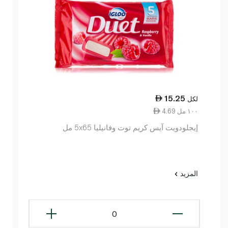
15.25
لكل
4.69 ١٠٠ مل
إيجلودويت آيس كريم توت وفانيليا 5x65 مل
المزيد
0