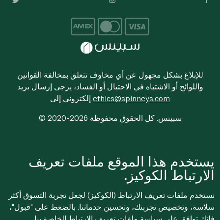
للإبلاغ بشكل مجهول عن أي مخاوف تتعلق بمخالفة القوانين
واللوائح أو الاشتباه في الاحتيال أو الفساد، يرجى إرسال بريد
ethics@spinneys.com
إلكتروني إلى
© 2020-2026 سبينس. كل الحقوق محفوظة
يستخدم هذا الموقع ملفات تعريف
الارتباط الكوكيز.
نستخدم ملفات تعريف الارتباط (الكوكيز) لجعل تجربة التسوق أكثر
سلاسة، وتخصيص تجربتك، وتحسين خدماتنا. بالضغط على "قبول"،
فإنك توافق على
سياسة ملفات تعريف الارتباط
الخاصة بنا.