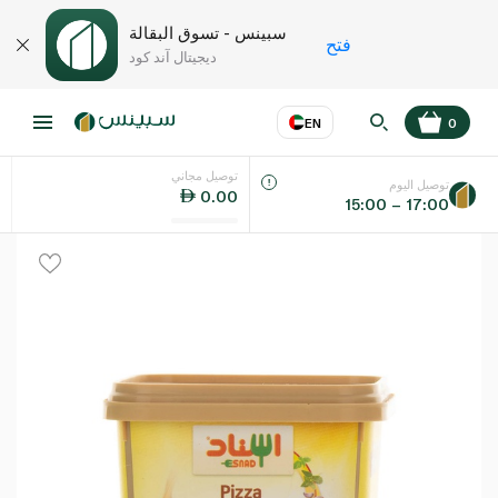
سبينس - تسوق البقالة
فتح
ديجيتال آند كود
EN
0
توصيل مجاني
عر
EN
اللغة
توصيل اليوم
0.00
15:00 – 17:00
UAE
KSA