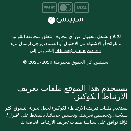
للإبلاغ بشكل مجهول عن أي مخاوف تتعلق بمخالفة القوانين
واللوائح أو الاشتباه في الاحتيال أو الفساد، يرجى إرسال بريد
ethics@spinneys.com
إلكتروني إلى
© 2020-2026 سبينس. كل الحقوق محفوظة
يستخدم هذا الموقع ملفات تعريف
الارتباط الكوكيز.
نستخدم ملفات تعريف الارتباط (الكوكيز) لجعل تجربة التسوق أكثر
سلاسة، وتخصيص تجربتك، وتحسين خدماتنا. بالضغط على "قبول"،
فإنك توافق على
سياسة ملفات تعريف الارتباط
الخاصة بنا.