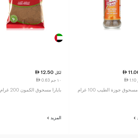
12.50
11.0
لكل
0.63 ١٠ جم
مسحوق جوزة الطيب 100 غرام
بايارا مسحوق الكمون 200 غرام
د
المزيد