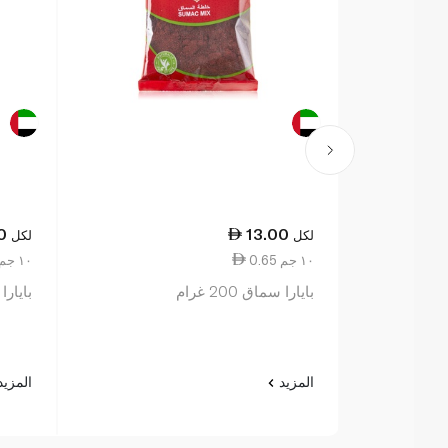
0
13.00
لكل
لكل
0.65 ١٠ جم
1.10 ١٠ جم
بايارا سماق 200 غرام
بايارا 
المزيد
المزي