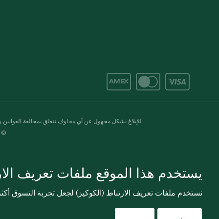
للإبلاغ بشكل مجهول عن أي مخاوف تتعلق بمخالفة القوانين وال
© 2020-2026 سبينس. كل الحقوق محفو
يستخدم هذا الموقع ملفات تعريف الارت
نستخدم ملفات تعريف الارتباط (الكوكيز) لجعل تجربة التسوق أك