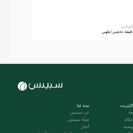
ليوناني
قيقة
تحضير/طهي
لإنترنت
نبذة عنا
عة
عن سبينس
حكام
نشأة سبينس
وصية
أخبار