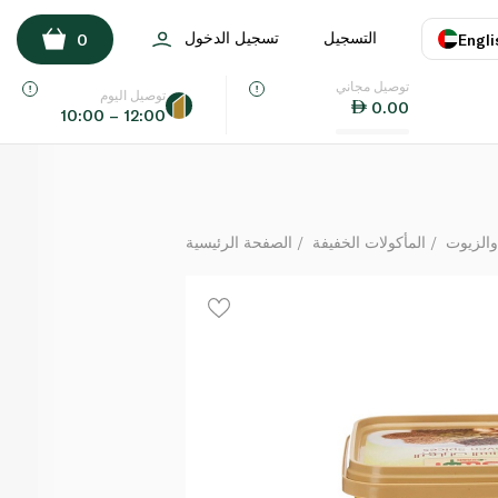
إسناد بهارات سبع 200جم
التسجيل
تسجيل الدخول
0
Engli
لكل
توصيل مجاني
اللغة
E
توصيل اليوم
0.00
10:00 – 12:00
UAE
KSA
والزيوت
المأكولات الخفيفة
الصفحة الرئيسية