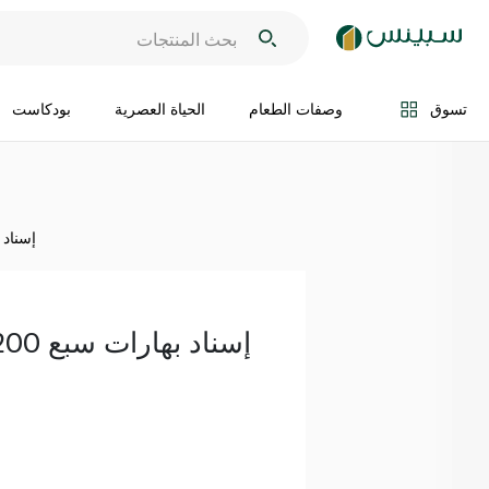
اضف الى السلة
تسوق
وصفات الطعام
الحياة العصرية
بودكاست
إسناد به
إسناد بهارات سبع 200جم