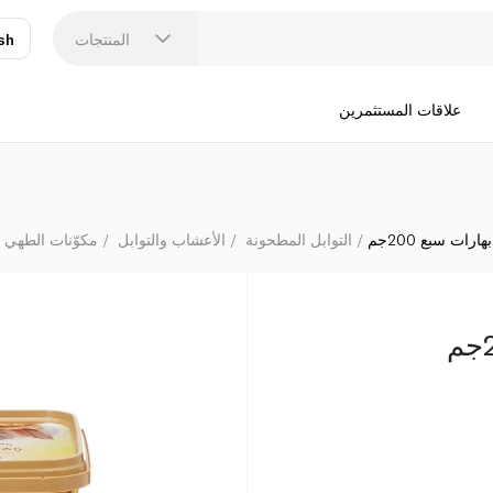
المنتجات
sh
عر
N
علاقات المستثمرين
ارات سبع 200جم
التوابل المطحونة
الأعشاب والتوابل
مكوّنات الطهي 