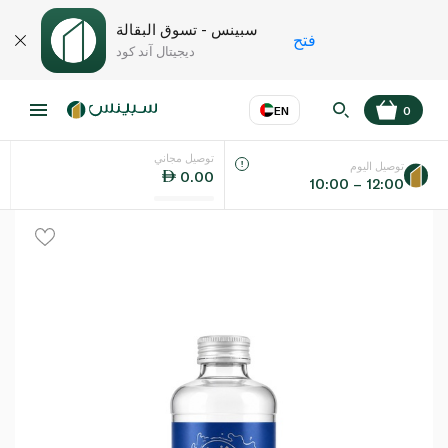
سبينس - تسوق البقالة
فتح
ديجيتال آند كود
EN
0
توصيل مجاني
عر
EN
اللغة
توصيل اليوم
0.00
10:00 – 12:00
UAE
KSA