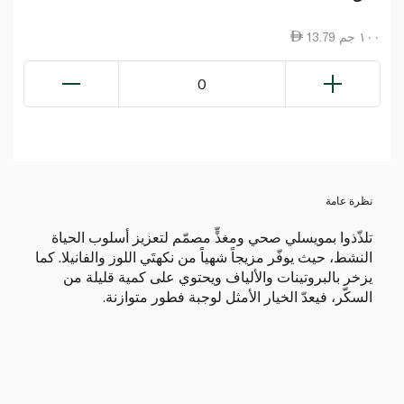
13.79 ١٠٠ جم
0
نظرة عامة
تلذّذوا بمويسلي صحي ومغذٍّ مصمّم لتعزيز أسلوب الحياة
النشط، حيث يوفّر مزيجاً شهياً من نكهتَي اللوز والفانيلا. كما
يزخر بالبروتينات والألياف ويحتوي على كمية قليلة من
السكّر، فيعدّ الخيار الأمثل لوجبة فطور متوازنة.