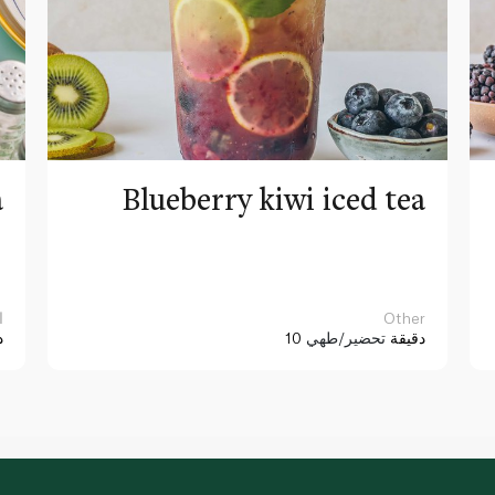
a
Blueberry kiwi iced tea
Other
ا
10 دقيقة
تحضير/طهي
د