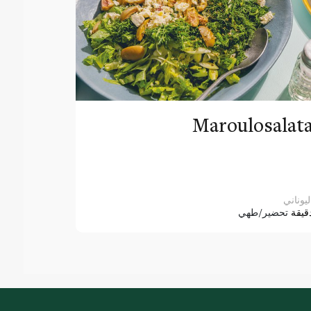
Maroulosalat
ليوناني
قيقة
تحضير/طهي