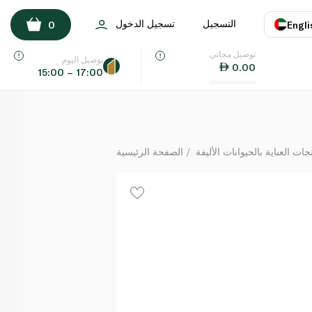
م رطب للقطط بالدجاج المشوي ولحم البقر بالمرق 85 غ
التسجيل
تسجيل الدخول
0
Engli
لكل
توصيل مجاني
اللغة
E
توصيل اليوم
0.00
15:00 – 17:00
UAE
KSA
جات العناية بالحيوانات الأليفة
الصفحة الرئيسية