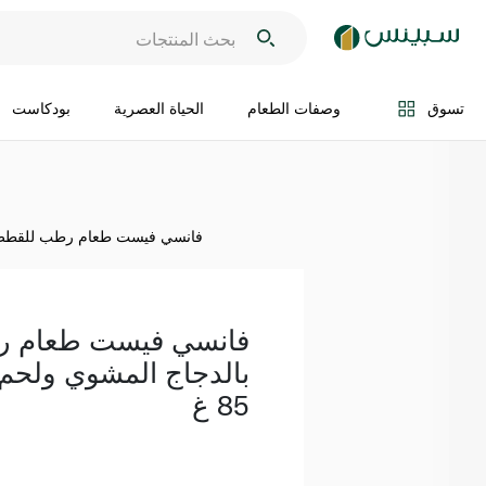
اضف الى السلة
تسوق
وصفات الطعام
الحياة العصرية
بودكاست
فانسي فيست طعام رطب للقطط بالد
فانسي فيست طعام 
بالدجاج المشوي ولحم 
85 غ