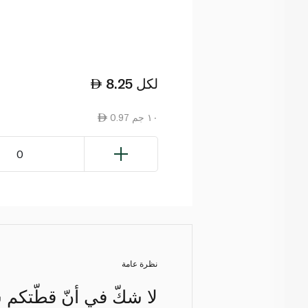
لكل
8.25
0.97 ١٠ جم
0
نظرة عامة
لا شكّ في أنّ قطّتكم 