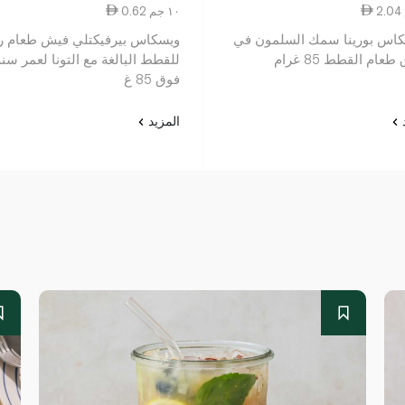
0.62 ١٠ جم
اس بورينا سمك السلمون في
ويسكاس بيرفيكتلي فيش طعام 
عام القطط 85 غرام
للقطط البالغة مع التونا لعمر سنة
فوق 85 غ
د
المزيد