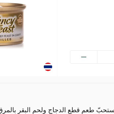
ستحبّ طعم قطع الدجاج ولحم البقر بالمرق،