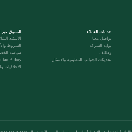
خدمات العملاء
التسوق عبر ا
تواصل معنا
الأسئلة الشائ
بوابة الشركة
الشروط والأ
وظائف
سياسة الخص
تحديثات الجوانب التنظيمية والامتثال
okie Policy
الأخلاقيات وال
لوائح أو الاشتباه في الاحتيال أو الفساد، يرجى إرسال بريد إلكتروني إلى
s@spinneys.com