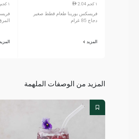
2.04 ١ كجم
2.04 ١ كجم
فريسكس بورينا طعام قطط صغير
فريسك
دجاج 85 غرام
المرق ط
المزيد
المزي
المزيد من الوصفات الملهمة