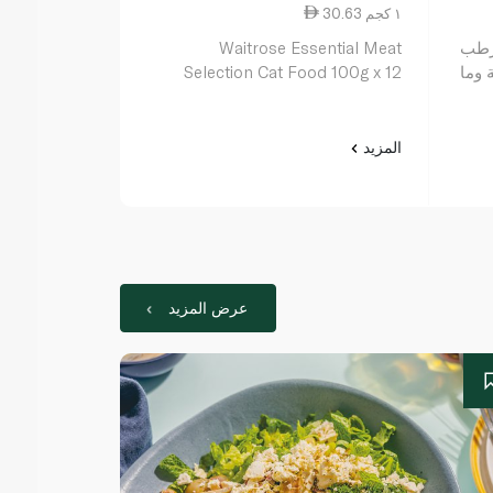
30.63 ١ كجم
0.35 ١٠ جم
رطب
Waitrose Essential Meat
بورينا فريسك
 وما
Selection Cat Food 100g x 12
قطع 156 غرام
المزيد
المزيد
عرض المزيد