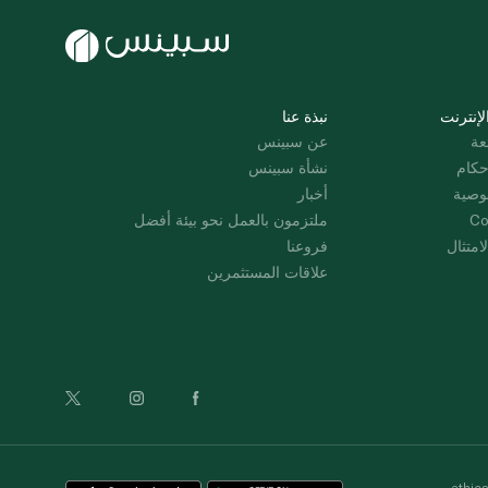
لإنترنت
نبذة عنا
عة
عن سبينس
حكام
نشأة سبينس
وصية
أخبار
Co
ملتزمون بالعمل نحو بيئة أفضل
امتثال
فروعنا
علاقات المستثمرين
ethic