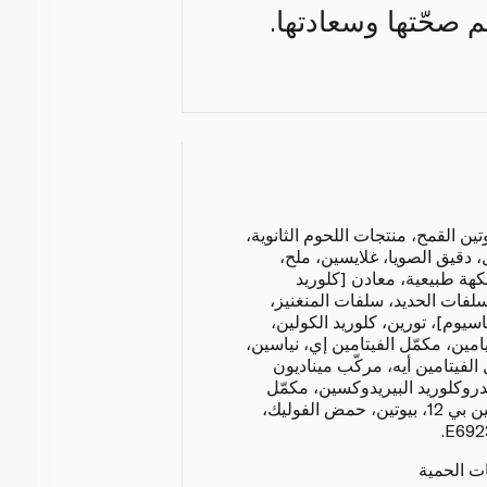
م صحّتها وسعادتها.
ين القمح، منتجات اللحوم الثانوية،
، دقيق الصويا، غلايسين، ملح،
كهة طبيعية، معادن [كلوريد
لفات الحديد، سلفات المنغنيز،
سيوم]، تورين، كلوريد الكولين،
امين، مكمّل الفيتامين إي، نياسين،
 الفيتامين أيه، مركّب ميناديون
دروكلوريد البيريدوكسين، مكمّل
الريبوفلافين، مكمّل الفيتامين بي 12، بيوتين، حمض الفوليك،
ات الحمية