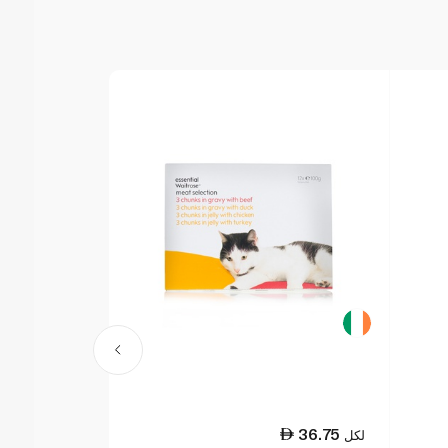
5.50
36.75
لكل
لكل