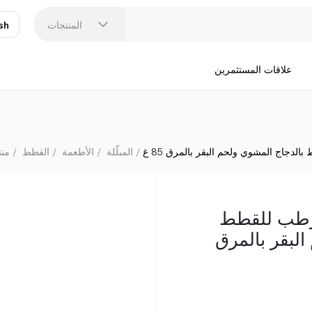
فانسي فيست طعا
المنتجات
sh
عر
N
علاقات المستثمرين
جاج المشوي ولحم البقر بالمرق 85 غ
المبلّلة
الأطعمة
القطط
منت
رطب للقطط
البقر بالمرق