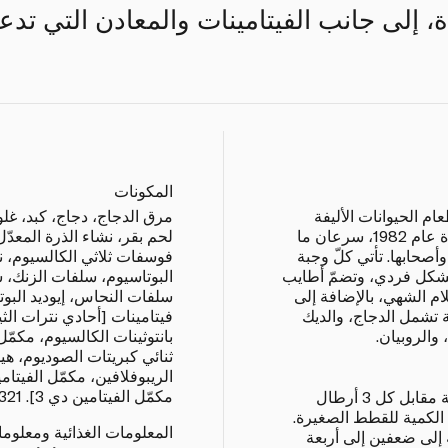
ة، إلى جانب الفيتامينات والمعادن التي تدع
المكونات
م الحيوانات الأليفة
مرق الدجاج، دجاج، كبد، غلوت
علامة فانسي فيست للوجبات اللذيذة عام 1982، سرعان ما
لحم بقر، نشاء الذرة المعدّل
صحابها. تأتي كلّ وجبة
فوسفات ثلاثي الكالسيوم، ن
شكل فردي، وتضمّ أطايب
البوتاسيوم، سلفات الزنك، س
ام الشهي، بالإضافة إلى
سلفات النحاس، إيوديد البوتا
 تشمل الدجاج، والديك
فيتامينات [أحادي نترات الثي
الروبيان.
بانتوثينات الكالسيوم، مكمّل
ثنائي كبريتات الصوديوم، هي
مكمّل الفيتامين دي 3]. E692321.
تُقدَّم علبة واحدة يومياً للقطط البالغة مقابل كل 3 أرطال
لكمية للقطط الصغيرة.
المعلومات الغذائية ومعلوم
إلى ضعفين إلى أربعة