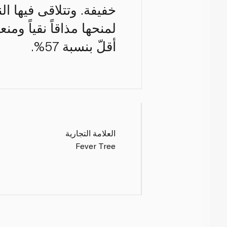
خفيفة. وتتلاقى فيها الن
لمنحها مذاقاً نقياً وم
أقلّ بنسبة 57%.
العلامة التجارية
Fever Tree