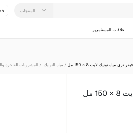
المنتجات
sh
عر
N
علاقات المستثمرين
يفر تري مياه تونيك لايت 8 × 150 مل
مياه التونيك
المشروبات الفاخرة وا
15 مل