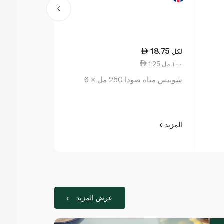
41.00
18.75
لكل
لكل
1.25 ١٠٠ مل
5.13 ١٠٠ مل
شويبس مياه صودا 250 مل × 6
4
المزيد
المزيد
عرض المزيد