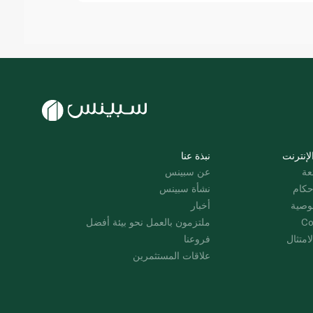
لإنترنت
نبذة عنا
عة
عن سبينس
حكام
نشأة سبينس
وصية
أخبار
Co
ملتزمون بالعمل نحو بيئة أفضل
امتثال
فروعنا
علاقات المستثمرين