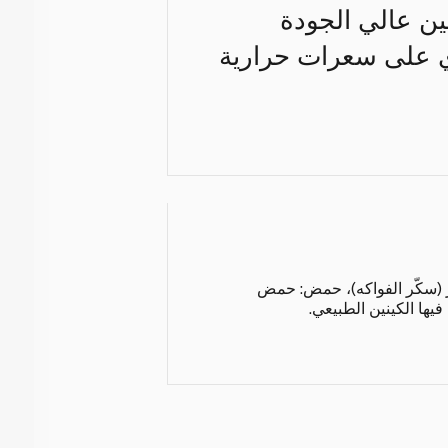
ينين عالي الجودة
حتوي على سعرات حرارية
وز (سكّر الفواكه)، حمض: حمض
يها الكينين الطبيعي.