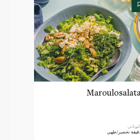
Maroulosalat
ليوناني
قيقة
تحضير/طهي