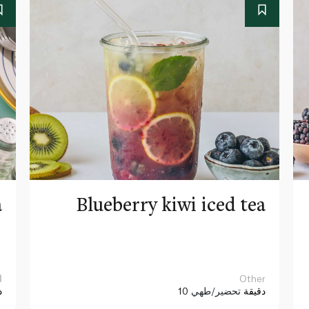
a
Blueberry kiwi iced tea
Other
ا
10 دقيقة
تحضير/طهي
د