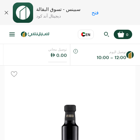
سبينس - تسوق البقالة
فتح
ديجيتال آند كود
EN
0
توصيل مجاني
عر
EN
اللغة
توصيل اليوم
0.00
10:00 – 12:00
UAE
KSA