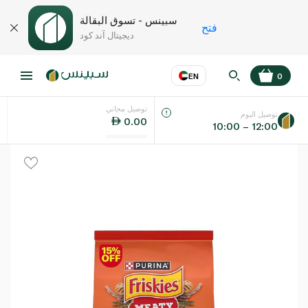
سبينس - تسوق البقالة
فتح
ديجيتال آند كود
EN
0
توصيل مجاني
عر
EN
اللغة
توصيل اليوم
0.00
10:00 – 12:00
UAE
KSA