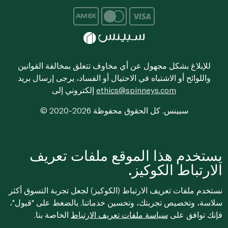
للإبلاغ بشكل مجهول عن أي مخاوف تتعلق بمخالفة القوانين
واللوائح أو الاشتباه في الاحتيال أو الفساد، يرجى إرسال بريد
ethics@spinneys.com
إلكتروني إلى
© 2020-2026 سبينس. كل الحقوق محفوظة
يستخدم هذا الموقع ملفات تعريف
الارتباط الكوكيز.
نستخدم ملفات تعريف الارتباط (الكوكيز) لجعل تجربة التسوق أكثر
سلاسة، وتخصيص تجربتك، وتحسين خدماتنا. بالضغط على "قبول"،
فإنك توافق على
سياسة ملفات تعريف الارتباط
الخاصة بنا.