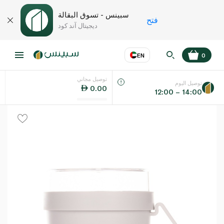
سبينس - تسوق البقالة
فتح
ديجيتال آند كود
EN
0
توصيل مجاني
عر
EN
اللغة
توصيل اليوم
0.00
12:00 – 14:00
UAE
KSA