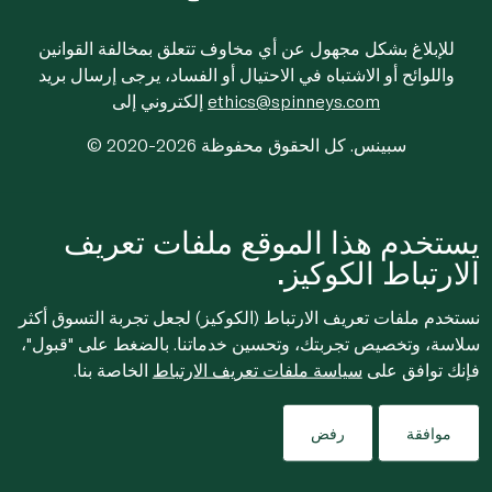
للإبلاغ بشكل مجهول عن أي مخاوف تتعلق بمخالفة القوانين
واللوائح أو الاشتباه في الاحتيال أو الفساد، يرجى إرسال بريد
ethics@spinneys.com
إلكتروني إلى
© 2020-2026 سبينس. كل الحقوق محفوظة
يستخدم هذا الموقع ملفات تعريف
الارتباط الكوكيز.
نستخدم ملفات تعريف الارتباط (الكوكيز) لجعل تجربة التسوق أكثر
سلاسة، وتخصيص تجربتك، وتحسين خدماتنا. بالضغط على "قبول"،
فإنك توافق على
سياسة ملفات تعريف الارتباط
الخاصة بنا.
موافقة
رفض