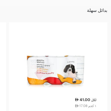
بدائل سهلة
41.00
لكل
17.08 ١ كجم