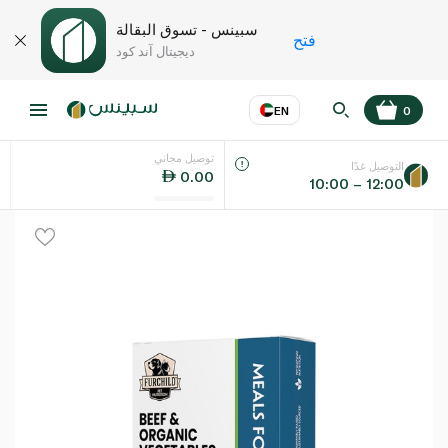
سبينس - تسوق البقالة
فتح
ديجيتال آند كود
EN
0
توصيل مجاني
عر
EN
اللغة
التوصيل غدًا
0.00
10:00 – 12:00
UAE
KSA