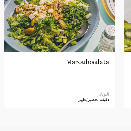
Maroulosalata
اليوناني
دقيقة
تحضير/طهي