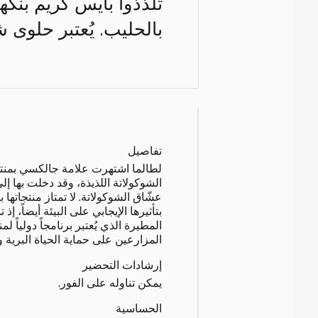
تلذّذوا بآيس كريم بن
بالحليب. يُعتبر حلوى ش
تفاصيل
لطالما اشتهرت علامة جالكسي بمنتج
الشوكولاتة اللذيذة، وقد دخلت بها إل
عشّاق الشوكولاتة. لا تمتاز منتجاته
بتأثيرها الإيجابي على البيئة أيضاً، إذ
المطيرة الذي يُعتبر برنامجاً دولياً 
المزارعين على حماية الحياة البرية وا
إرشادات التحضير
يمكن تناوله على الفور.
الحساسية