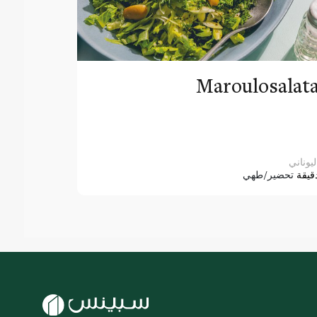
Maroulosalat
ليوناني
قيقة
تحضير/طهي