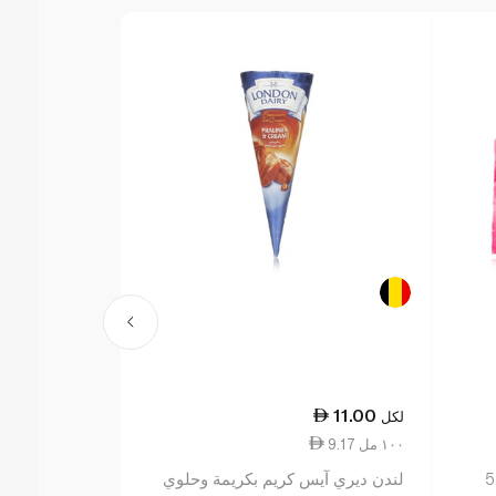
35.00
11.00
لكل
لكل
9.17 ١٠٠ مل
10.14 ١٠٠ مل
إيجلو آيس كريم غزل البنات عدد 5
لندن ديري آيس كريم بكريمة وحلوي