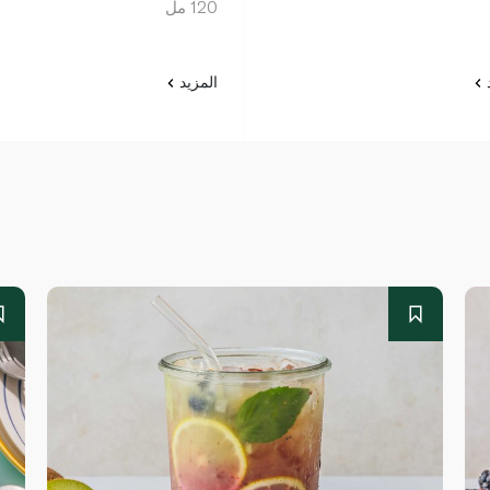
120 مل
د
المزيد