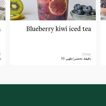
a
Blueberry kiwi iced tea
Other
ا
10 دقيقة
تحضير/طهي
د