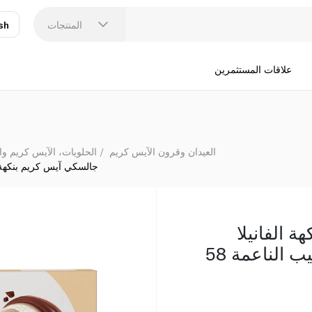
جالسكي آيس كر
المنتجات
sh
عر
N
علاقات المستثمرين
العيدان وقرون الآيس كريم
الحلويات، الآيس كريم وا
جالسكي آيس كريم بنكهة الف
 الفانيلا
مغطى بشوكولاتة الحليب الناعمة 58