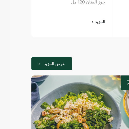
جوز البقان 120 مل
والكراميل عدد 6 60 م
المزيد
المزيد
عرض المزيد