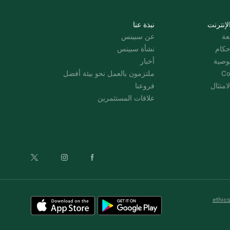
لإنترنت
نبذة عنا
عة
عن سبينس
حكام
نشأة سبينس
وصية
أخبار
Co
ملتزمون بالعمل نحو بيئة أفضل
امتثال
فروعنا
علاقات المستثمرين
ethic