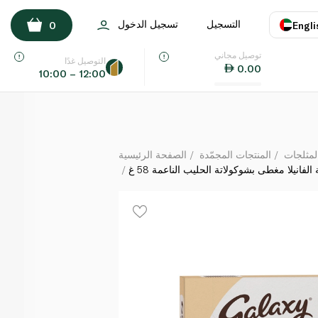
يم بنكهة الفانيلا مغطى بشوكولاتة الحليب الناعمة 58 غ
التسجيل
تسجيل الدخول
0
Engli
لكل
توصيل مجاني
اللغة
E
التوصيل غدًا
0.00
10:00 – 12:00
UAE
KSA
لمثلجات
المنتجات المجمّدة
الصفحة الرئيسية
انيلا مغطى بشوكولاتة الحليب الناعمة 58 غ