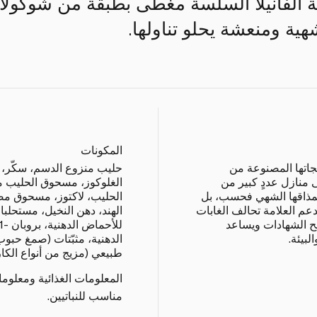
كهة الفانيلا السلسة مغطّى بطبقة من شوكو
هية ومنعشة يحلو تناولها.
المكونات
اتها المصنوعة من
حليب منزوع الدسم، سكّر، 
ى منازل عددٍ كبير من
الغلوكوز، مسحوق الحليب من
ا بمذاقها الشهي فحسب، بل
الحليب، لاكتوز، مسحوق مص
 تدعم العلامة تحالف الغابات
الهند، دهن النخيل، مستحلبا
لمنح الشهادات ويساعد
لبيئة.
الدهنية، مثبّتات (صمغ حبوب
طبيعي (مزيج من أنواع الكارو
المعلومات الغذائية ومعلوم
مناسب للنباتيين.