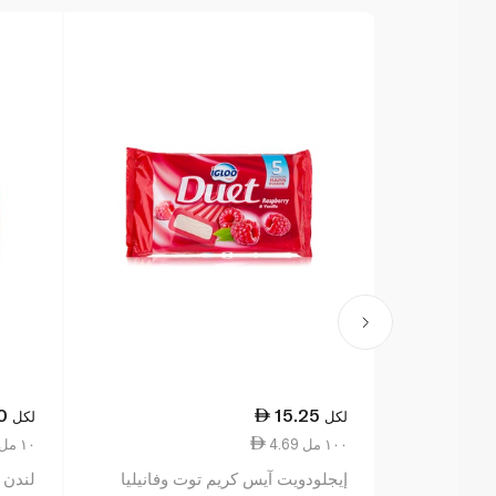
0
15.25
لكل
لكل
4.69 ١٠٠ مل
1.20 ١٠ مل
إيجلودويت آيس كريم توت وفانيليا