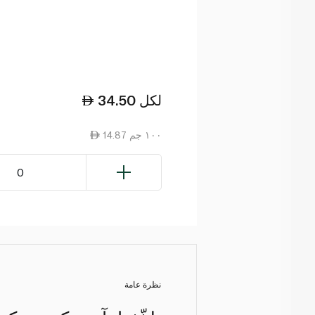
لكل
34.50
14.87 ١٠٠ جم
0
نظرة عامة