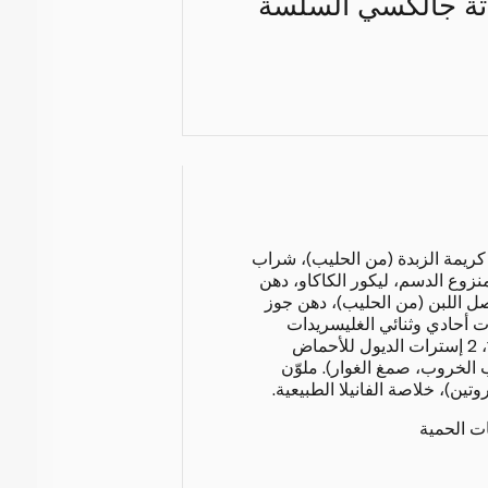
لاتة جالكسي السلسة
كريمة الزبدة (من الحليب)، شراب
زوع الدسم، ليكور الكاكاو، دهن
ل اللبن (من الحليب)، دهن جوز
ت أحادي وثنائي الغليسريدات
للأحماض الدهنية، بروبان -1، 2 إسترات الديول للأحماض
 الخروب، صمغ الغوار). ملوّن
تين)، خلاصة الفانيلا الطبيعية.
ات الحمية