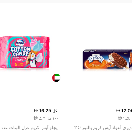
16.25
12.0
لكل
2.71 ١٠٠ مل
لندن ديري أعواد آيس كريم باللوز 110