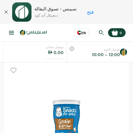
سبينس - تسوق البقالة
فتح
ديجيتال آند كود
EN
0
توصيل مجاني
عر
EN
اللغة
توصيل اليوم
0.00
10:00 – 12:00
UAE
KSA