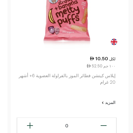
10.50
لكل
52.50 ١٠٠ جم
إيلاس كيتشن فطائر الموز بالفراولة العضوية 6+ أشهر
20 غرام
المزيد
0