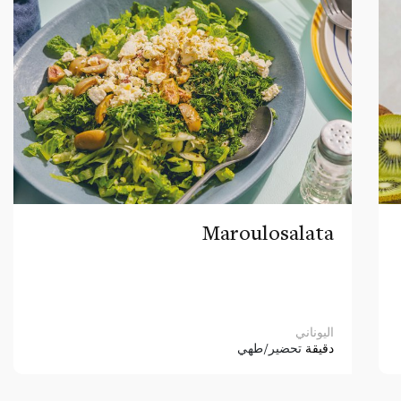
Maroulosalata
اليوناني
دقيقة
تحضير/طهي