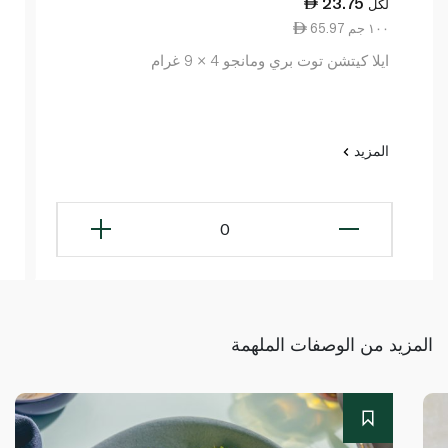
23.75
لكل
65.97 ١٠٠ جم
ايلا كيتشن توت بري ومانجو 4 × 9 غرام
المزيد
0
المزيد من الوصفات الملهمة