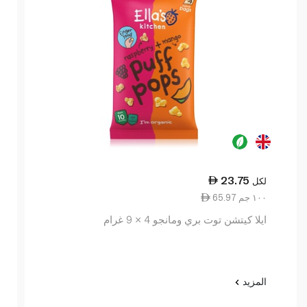
23.75
لكل
65.97 ١٠٠ جم
ايلا كيتشن توت بري ومانجو 4 × 9 غرام
المزيد