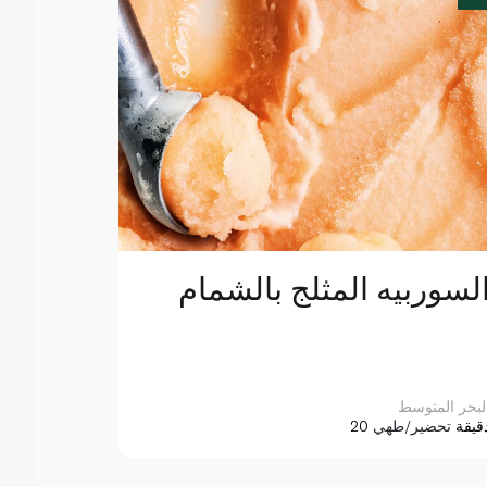
لسوربيه المثلج بالشمام
لبحر المتوسط
2 دقيقة
تحضير/طهي