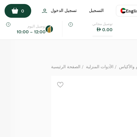
فن اكياس فريزر بسحاب 15 قطعة
التسجيل
تسجيل الدخول
0
Engli
لكل
توصيل مجاني
اللغة
E
توصيل اليوم
0.00
10:00 – 12:00
UAE
KSA
 والأكياس
الأدوات المنزلية
الصفحة الرئيسية