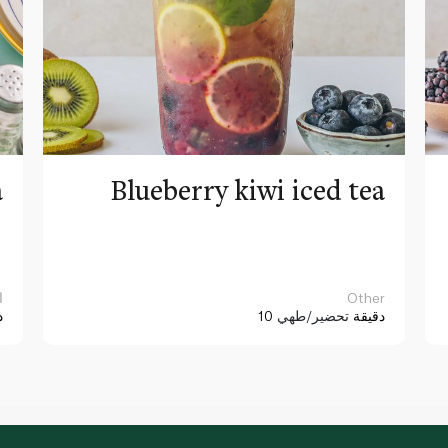
a
Blueberry kiwi iced tea
Other
ا
10 دقيقة
تحضير/طهي
د