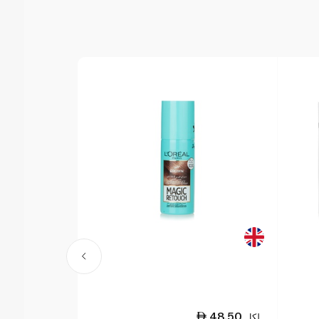
70.00
48.50
لكل
لكل