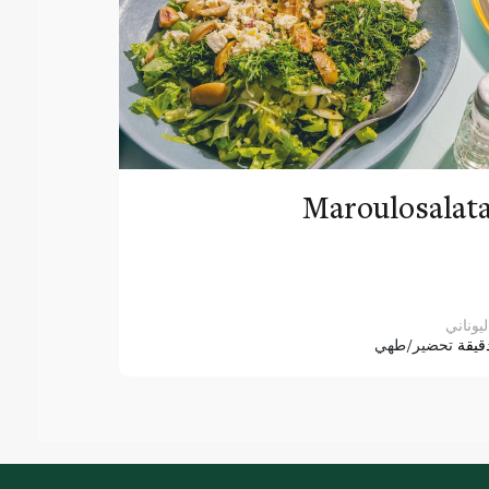
Maroulosalat
ليوناني
قيقة
تحضير/طهي