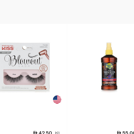
42.50
55.0
لكل