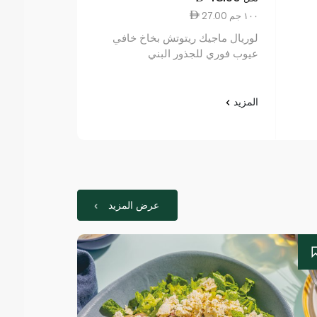
27.00 ١٠٠ جم
7.00 ١٠ مل
لوريال ماجيك ريتوتش بخاخ خافي
إلفيف إكسترا 
عيوب فوري للجذور البني
100 مل
المزيد
المزيد
عرض المزيد