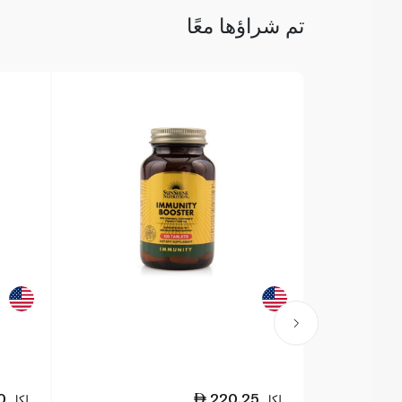
تم شراؤها معًا
0
220.25
لكل
لكل