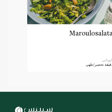
Maroulosalat
ليوناني
قيقة
تحضير/طهي