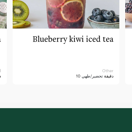
a
Blueberry kiwi iced tea
Other
ا
10 دقيقة
تحضير/طهي
د