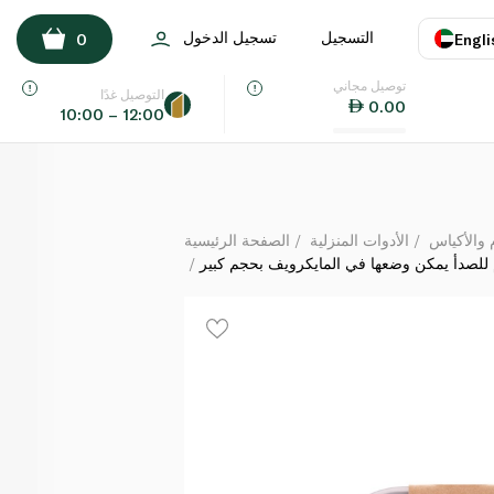
ددة الاستخدامات من الفولاذ المقاوم للصدأ يمكن وضعها في
المايكرويف بحجم كبير
التسجيل
تسجيل الدخول
0
Engli
لكل
توصيل مجاني
اللغة
E
التوصيل غدًا
0.00
10:00 – 12:00
UAE
KSA
 والأكياس
الأدوات المنزلية
الصفحة الرئيسية
م للصدأ يمكن وضعها في المايكرويف بحجم كبير