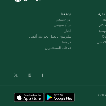
لإنترنت
نبذة عنا
عة
عن سبينس
حكام
نشأة سبينس
وصية
أخبار
Co
ملتزمون بالعمل نحو بيئة أفضل
امتثال
فروعنا
علاقات المستثمرين
ethic