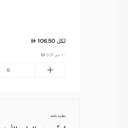
لكل
106.50
0.31 ١٠ جم
0
نظرة عامة