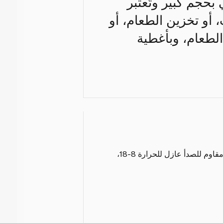
ي بحجم كبير وتُعتبر
أو تخزين الطعام، أو
الطعام، وبأغطية
بالميتات الأسكوربيل/فولاذ مقاوم للصدأ عازل للحرارة 8-18،