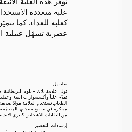
تُوفّر هذه العلبة الأني
علبة متعددة الاستخدا
كعلبة للغداء. كما تتم
عصرية تسهّل عملية ال
تفاصيل
تولي علامة بلاك + بلوم البريطانية اه
تقدّم علباً وأكسسوارات أنيقة وعملي
الطعام. تستخدم العلامة موادً صديقة 
مبتكرة في تصنيع منتجاتها المصمّمة 
من النفايات للأشخاص كثيري الانشغا
إرشادات التحضير