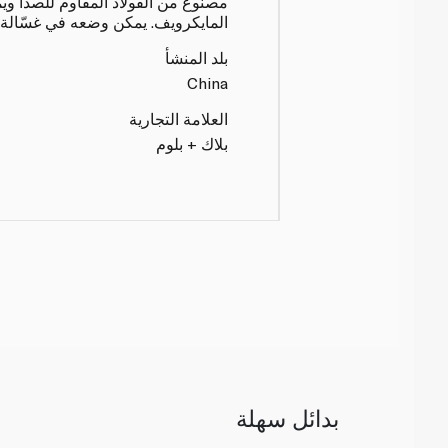
مصنوع من الفولاذ المقاوم للصدأ و
المايكرويف. يمكن وضعه في غسّالة ا
بلد المنشأ
China
العلامة التجارية
بلاك + بلوم
بدائل سهلة