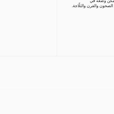
يمكن وضعه في
لصحون والفرن والثلّاجة.