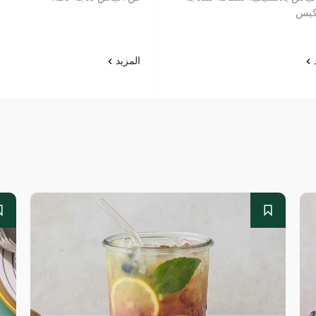
د
المزيد