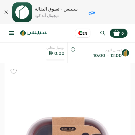
سبينس - تسوق البقالة
فتح
ديجيتال آند كود
EN
0
توصيل مجاني
عر
EN
اللغة
توصيل اليوم
0.00
10:00 – 12:00
UAE
KSA