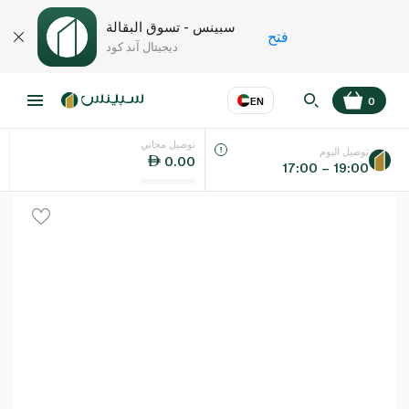
سبينس - تسوق البقالة
فتح
ديجيتال آند كود
EN
0
توصيل مجاني
عر
EN
اللغة
توصيل اليوم
0.00
17:00 – 19:00
UAE
KSA