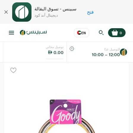
سبينس - تسوق البقالة
فتح
ديجيتال آند كود
EN
0
توصيل مجاني
عر
EN
اللغة
التوصيل غدًا
0.00
10:00 – 12:00
UAE
KSA