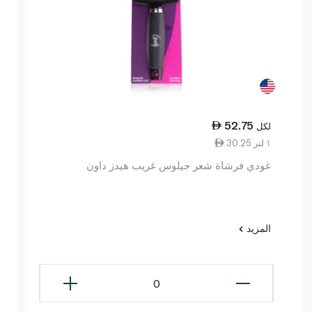
52.75
لكل
30.25 ١ لتر
غودي فرشاة شعر جيلوس غريب هيدز داون
المزيد
0