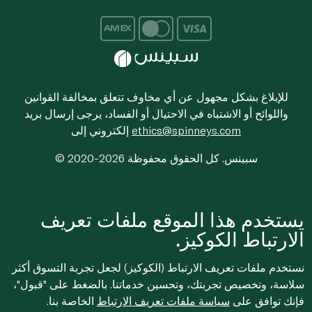
للإبلاغ بشكل مجهول عن أي مخاوف تتعلق بمخالفة القوانين
واللوائح أو الاشتباه في الاحتيال أو الفساد، يرجى إرسال بريد
ethics@spinneys.com
إلكتروني إلى
© 2020-2026 سبينس. كل الحقوق محفوظة
يستخدم هذا الموقع ملفات تعريف
الارتباط الكوكيز.
نستخدم ملفات تعريف الارتباط (الكوكيز) لجعل تجربة التسوق أكثر
سلاسة، وتخصيص تجربتك، وتحسين خدماتنا. بالضغط على "قبول"،
فإنك توافق على
سياسة ملفات تعريف الارتباط
الخاصة بنا.