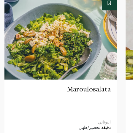
Maroulosalata
اليوناني
دقيقة
تحضير/طهي