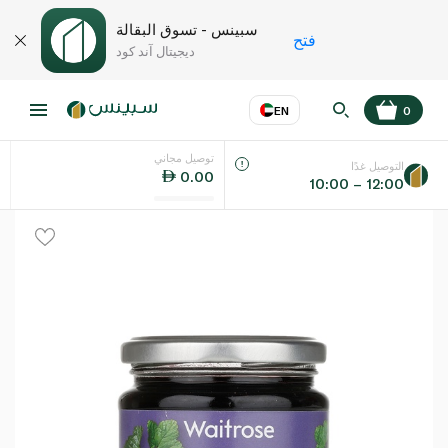
سبينس - تسوق البقالة
فتح
ديجيتال آند كود
EN
0
توصيل مجاني
عر
EN
اللغة
التوصيل غدًا
0.00
10:00 – 12:00
UAE
KSA