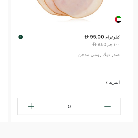
95.00
كيلوغرام
!
9.50 ١٠٠ جم
صدر ديك رومي مدخن
المزيد
0