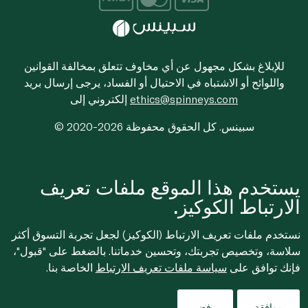
للإبلاغ بشكل مجهول عن أي مخاوف تتعلق بمخالفة القوانين
واللوائح أو الاشتباه في الاحتيال أو الفساد، يرجى إرسال بريد
ethics@spinneys.com
إلكتروني إلى
© 2020-2026 سبينس. كل الحقوق محفوظة
يستخدم هذا الموقع ملفات تعريف
الارتباط الكوكيز.
نستخدم ملفات تعريف الارتباط (الكوكيز) لجعل تجربة التسوق أكثر
سلاسة، وتخصيص تجربتك، وتحسين خدماتنا. بالضغط على "قبول"،
فإنك توافق على
سياسة ملفات تعريف الارتباط
الخاصة بنا.
موافقة
رفض