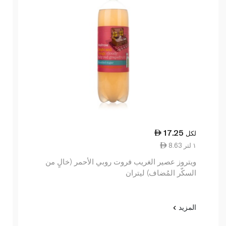
17.25
لكل
8.63 ١ لتر
ويتروز عصير الغريب فروت روبي الأحمر (خالٍ من
السكّر المُضاف) ليتران
المزيد