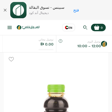
سبينس - تسوق البقالة
فتح
ديجيتال آند كود
EN
0
توصيل مجاني
عر
EN
اللغة
توصيل اليوم
0.00
10:00 – 12:00
UAE
KSA