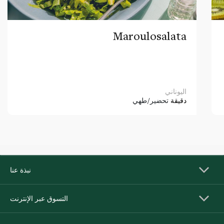
Maroulosalata
اليوناني
دقيقة
تحضير/طهي
نبذة عنا
التسوق عبر الإنترنت