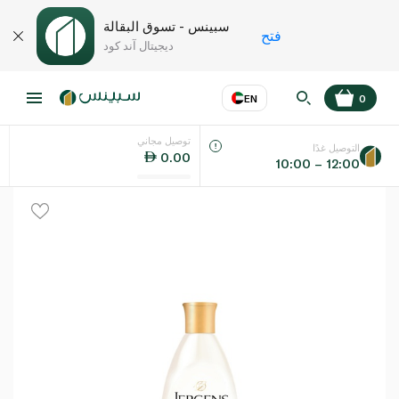
سبينس - تسوق البقالة
فتح
ديجيتال آند كود
EN
0
توصيل مجاني
عر
EN
اللغة
التوصيل غدًا
0.00
10:00 – 12:00
UAE
KSA