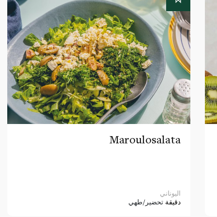
Maroulosalata
اليوناني
دقيقة
تحضير/طهي