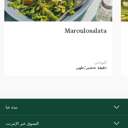
Maroulosalata
اليوناني
دقيقة
تحضير/طهي
نبذة عنا
التسوق عبر الإنترنت