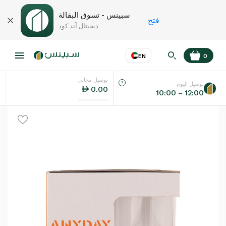
سبينس - تسوق البقالة
فتح
ديجيتال آند كود
EN
0
توصيل مجاني
عر
EN
اللغة
توصيل اليوم
0.00
10:00 – 12:00
UAE
KSA